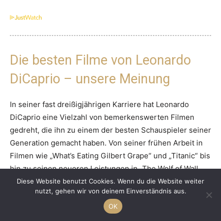
Die besten Filme von Leonardo
DiCaprio – unsere Meinung
In seiner fast dreißigjährigen Karriere hat Leonardo
DiCaprio eine Vielzahl von bemerkenswerten Filmen
gedreht, die ihn zu einem der besten Schauspieler seiner
Generation gemacht haben. Von seiner frühen Arbeit in
Filmen wie „What’s Eating Gilbert Grape“ und „Titanic“ bis
hin zu seinen neueren Leistungen in „The Wolf of Wall
Street“ und „The Revenant“, hat DiCaprio bewiesen, dass
Diese Website benutzt Cookies. Wenn du die Website weiter
nutzt, gehen wir von deinem Einverständnis aus.
er ein vielseitiger und talentierter Schauspieler ist.
OK
Jeder Film, in dem DiCaprio mitspielt, zeichnet sich