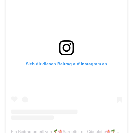
Sieh dir diesen Beitrag auf Instagram an
Ein Beitrag geteilt von
Sarriette_et_Ciboulette
(@sarriette_et_ciboulette)